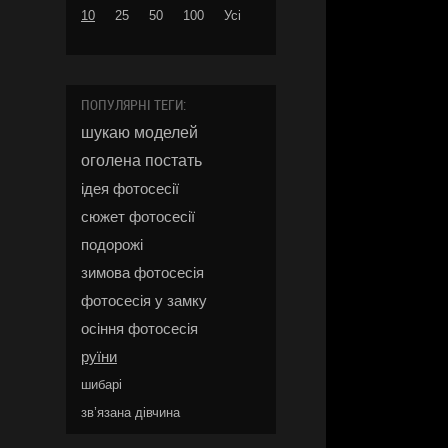
10
25
50
100
Усі
ПОПУЛЯРНІ ТЕГИ:
шукаю моделей
оголена постать
ідея фотосесії
сюжет фотосесії
подорожі
зимова фотосесія
фотосесія у замку
осіння фотосесія
руїни
шибарі
зв’язана дівчина